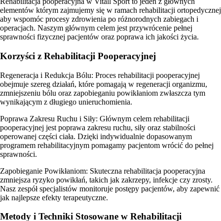
Rehabilitacja pooperacyjna w Vitall Sport to jeden z głównych
elementów którym zajmujemy się w ramach rehabilitacji ortopedycznej
aby wspomóc procesy zdrowienia po różnorodnych zabiegach i
operacjach. Naszym głównym celem jest przywrócenie pełnej
sprawności fizycznej pacjentów oraz poprawa ich jakości życia.
Korzyści z Rehabilitacji Pooperacyjnej
Regeneracja i Redukcja Bólu: Proces rehabilitacji pooperacyjnej
obejmuje szereg działań, które pomagają w regeneracji organizmu,
zmniejszeniu bólu oraz zapobieganiu powikłaniom zwłaszcza tym
wynikającym z długiego unieruchomienia.
Poprawa Zakresu Ruchu i Siły: Głównym celem rehabilitacji
pooperacyjnej jest poprawa zakresu ruchu, siły oraz stabilności
operowanej części ciała. Dzięki indywidualnie dopasowanym
programem rehabilitacyjnym pomagamy pacjentom wrócić do pełnej
sprawności.
Zapobieganie Powikłaniom: Skuteczna rehabilitacja pooperacyjna
zmniejsza ryzyko powikłań, takich jak zakrzepy, infekcje czy zrosty.
Nasz zespół specjalistów monitoruje postępy pacjentów, aby zapewnić
jak najlepsze efekty terapeutyczne.
Metody i Techniki Stosowane w Rehabilitacji