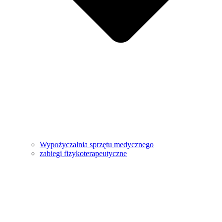
Wypożyczalnia sprzętu medycznego
zabiegi fizykoterapeutyczne