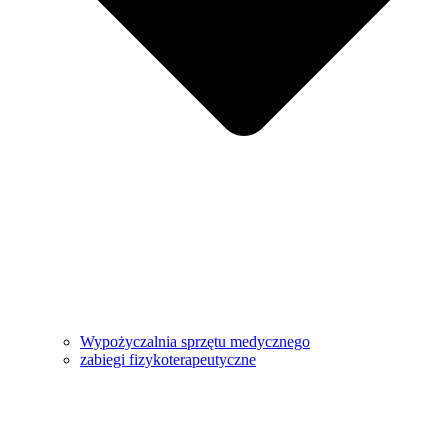
Wypożyczalnia sprzętu medycznego
zabiegi fizykoterapeutyczne