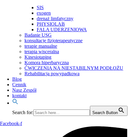
SIS
exogen
drenaż limfatyczny
PHYSIOLAB
FALA UDERZENIOWA
Badanie USG
konsultacje fizjoterapeutyczne
terapie manualne
terapia wisceralna
Kinesiotaping
Komora hiperbaryczna
ĆWICZENIA NA NIESTABILNYM PODŁOŻU
Rehabilitacja powypadkowa
Blog
Cennik
Nasz Zespół
kontakt
Search for:
Search Button
Facebook-f