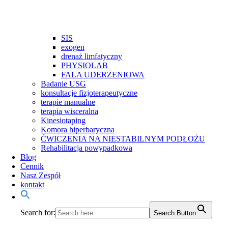
SIS
exogen
drenaż limfatyczny
PHYSIOLAB
FALA UDERZENIOWA
Badanie USG
konsultacje fizjoterapeutyczne
terapie manualne
terapia wisceralna
Kinesiotaping
Komora hiperbaryczna
ĆWICZENIA NA NIESTABILNYM PODŁOŻU
Rehabilitacja powypadkowa
Blog
Cennik
Nasz Zespół
kontakt
Search for:
Search Button