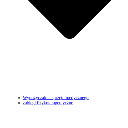
Wypożyczalnia sprzętu medycznego
zabiegi fizykoterapeutyczne