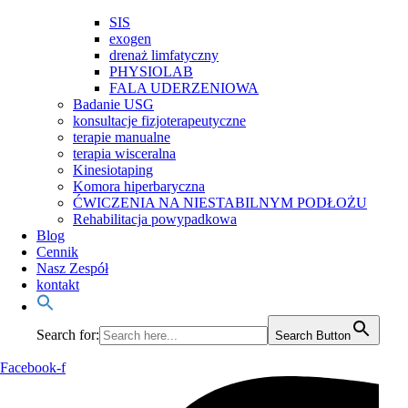
SIS
exogen
drenaż limfatyczny
PHYSIOLAB
FALA UDERZENIOWA
Badanie USG
konsultacje fizjoterapeutyczne
terapie manualne
terapia wisceralna
Kinesiotaping
Komora hiperbaryczna
ĆWICZENIA NA NIESTABILNYM PODŁOŻU
Rehabilitacja powypadkowa
Blog
Cennik
Nasz Zespół
kontakt
Search for:
Search Button
Facebook-f