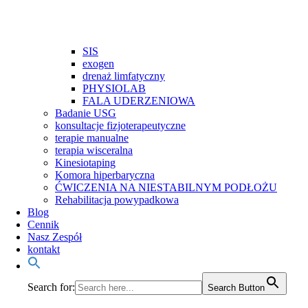
SIS
exogen
drenaż limfatyczny
PHYSIOLAB
FALA UDERZENIOWA
Badanie USG
konsultacje fizjoterapeutyczne
terapie manualne
terapia wisceralna
Kinesiotaping
Komora hiperbaryczna
ĆWICZENIA NA NIESTABILNYM PODŁOŻU
Rehabilitacja powypadkowa
Blog
Cennik
Nasz Zespół
kontakt
Search for:
Search Button