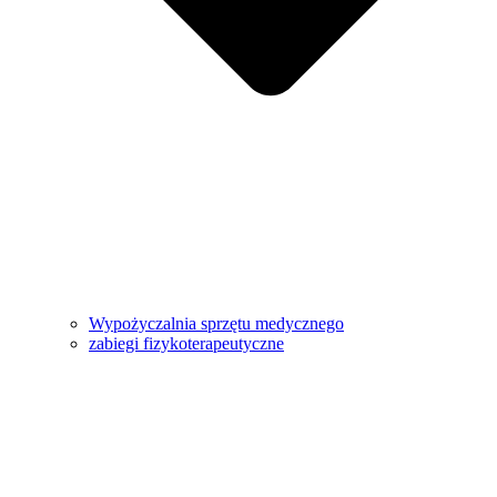
Wypożyczalnia sprzętu medycznego
zabiegi fizykoterapeutyczne